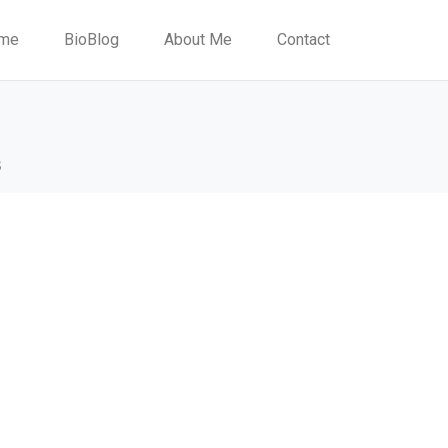
me
BioBlog
About Me
Contact
8